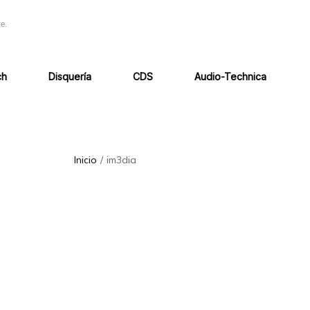
e.
ch
Disquería
CDS
Audio-Technica
Inicio
/
im3dia