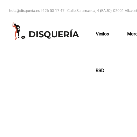
hola@disqueria.es I
626 53 17 47 I
Calle Salamanca, 4 (BAJO), 02001 Albacet
Vinilos
Mer
RSD