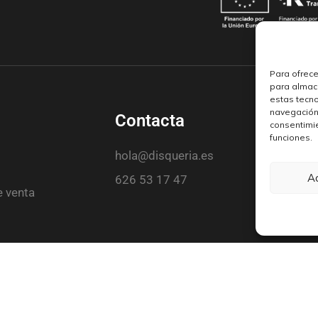
Para ofrece
para almace
estas tecn
navegación o
Contacta
consentimie
funciones.
hola@disqueria.es
A
626 53 17 47
e venta