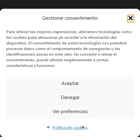
Encuéntranos
Gestionar consentimiento
Para ofrecer las mejores experiencias, utilizamos tecnologías como
las cookies para almacenar y/o acceder a la información del
C. Salamanca, 4, 02001 Albacete.
dispositivo. El consentimiento de estas tecnologías nos permitirá
procesar datos como el comportamiento de navegación o las
identificaciones únicas en este sitio. No consentir o retirar el
consentimiento, puede afectar negativamente a ciertas
características y funciones.
Aceptar
Denegar
En
Disquería Albacete
llevamos más de 40 años compartiendo
música con quienes la viven de verdad. Abrimos nuestras
Ver preferencias
puertas en 1978, en plena explosión del vinilo, con un solo
Política de cookies
propósito: ofrecer un espacio donde el amor por la música
fuera real, cercano y personal.