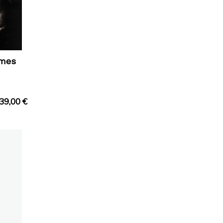
omes
39,00
€