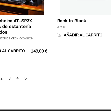
chnica AT-SP3X
Back In Black
 de estantería
Ac/Dc
ados
AÑADIR AL CARRITO
 EXPOSICION OCASION
149,00
€
 AL CARRITO
2
3
4
5