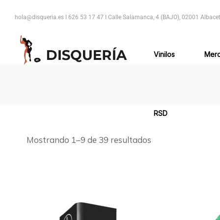
hola@disqueria.es I
626 53 17 47 I
Calle Salamanca, 4 (BAJO), 02001 Albacet
Vinilos
Mer
RSD
Mostrando 1–9 de 39 resultados