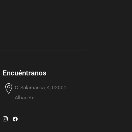
Encuéntranos
C. Salamanca, 4, 02001
Albacete.