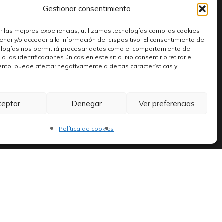
Gestionar consentimiento
r las mejores experiencias, utilizamos tecnologías como las cookies
Encuéntranos
nar y/o acceder a la información del dispositivo. El consentimiento de
ologías nos permitirá procesar datos como el comportamiento de
 las identificaciones únicas en este sitio. No consentir o retirar el
C. Salamanca, 4, 02001
nto, puede afectar negativamente a ciertas características y
Albacete.
ceptar
Denegar
Ver preferencias
Política de cookies
978, en plena explosión del vinilo, con un
al.