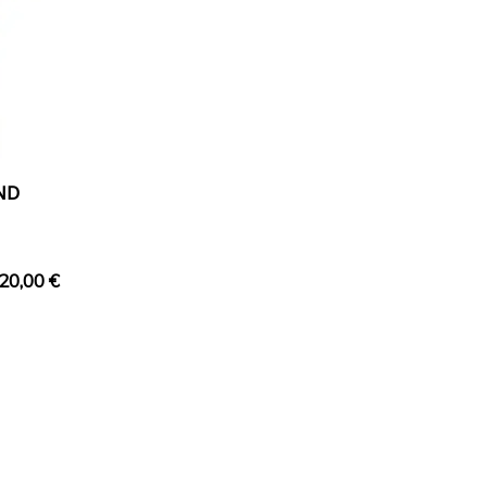
ND
20,00
€