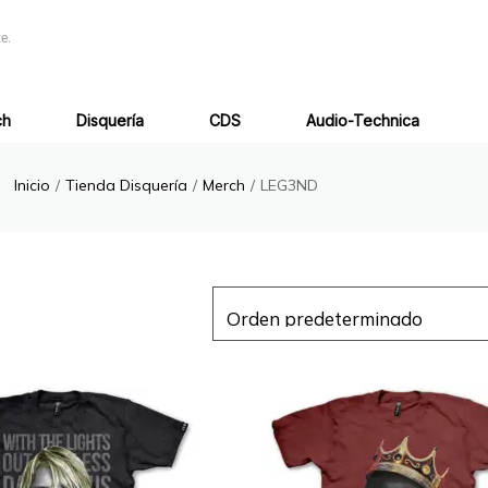
e.
ch
Disquería
CDS
Audio-Technica
Inicio
/
Tienda Disquería
/
Merch
/
LEG3ND