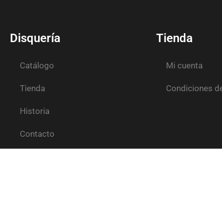
Disquería
Tienda
Catálogo
Mi cuenta
Tienda
Condiciones d
Historia
Contacto
En
Disquería Albacete
llevamos más de 40 años compartiendo mús
solo propósito: ofrecer 