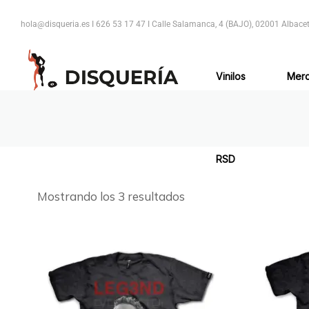
hola@disqueria.es I
626 53 17 47 I
Calle Salamanca, 4 (BAJO), 02001 Albacet
Vinilos
Mer
RSD
Mostrando los 3 resultados