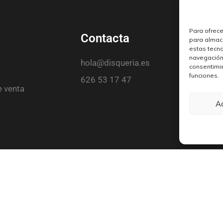
Para ofrece
Contacta
para almace
estas tecn
navegación o
hola@disqueria.es
consentimie
funciones.
626 53 17 47
e venta
A
ica con quienes la viven de verdad. Abrimos nuestras puertas en 1
un espacio donde el amor por la música fuera real, cercano y person