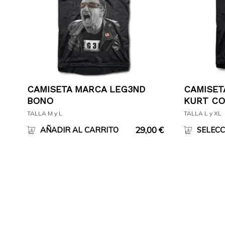
CAMISETA MARCA LEG3ND
CAMISET
BONO
KURT CO
TALLA M y L
TALLA L y XL
29,00
€
AÑADIR AL CARRITO
SELECC